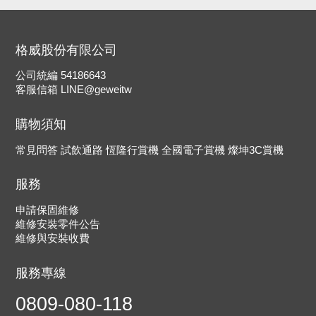
格威股份有限公司
公司統編
54186643
客服信箱
LINE@geweitw
購物須知
常見問答
試飲通路
恆隆行賞機
全國電子賞機
燦坤3C賞機
服務
申請保固維修
維修安裝零件公告
維修與安裝收費
服務專線
0809-080-118